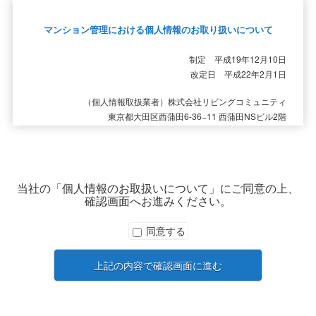
マンション管理における個人情報のお取り扱いについて
制定 平成19年12月10日
改定日 平成22年2月1日
（個人情報取扱業者）株式会社リビングコミュニティ
東京都大田区西蒲田6-36−11 西蒲田NSビル2階
当社は、個人情報の重要性を充分に認識し、その適正な取扱いと保
護に関して、以下のとおり取組み、「住まいから始まる幸せの生涯
設計」を提案してまいります。
当社の「個人情報のお取扱いについて」にご同意の上、
確認画面へお進みください。
1. 個人情報保護の方針
当社は、個人情報の保護に関する法令と社会秩序を尊重・遵守し、
同意する
個人情報の適正な取扱と保護に努めます。
2. 個人情報保護の定義
上記の内容で確認画面に進む
当社では特定の個人を識別することができる情報すべてを個人情報
と定義します。