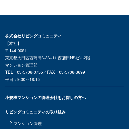
3. 個人情報の取得・利用・提供について
当社は、お客様より個人情報を取得するにあたり、あらかじめ利用
目的の通知・公表を行うとともに、適正かつ公正な手段にて取得い
たします。
また、法令に基づく場合をのぞき、お客様の個人情報を第三者に提
株式会社リビングコミュニティ
供または開示することはありません。
【本社】
4. 個人情報の利用目的について
〒144-0051
東京都大田区西蒲田6-36−11 西蒲田NSビル2階
当社は、お客様より取得した個人情報を以下の目的で利用いたしま
す。この目的を超えた情報の収集・利用はいたしません。
マンション管理部
TEL：03-5706-0755／FAX：03-5706-3699
当社が管理組合との間で締結した管理委託契約業務の履
平日：9:30～18:15
行。
保険代理店事業。
緊急時の連絡。
入居者名簿の作成。
小規模マンションの管理会社をお探しの方へ
当社販売商品・各種サービスのご案内。
5. 個人情報の第三者提供ついてて
リビングコミュニティの取り組み
当社は、お客様の個人情報を法令に基づく場合のほか、上記４．の
マンション管理
利用目的の達成に必要な範囲で、以下の第三者に提供させていただ