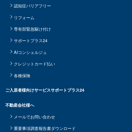
くことがあります。
認知症バリアフリー
なお、ご本人からの申し出により相手先への提供は停止いたしま
す。
リフォーム
（提供を予定する第三者）
専有部緊急駆け付け
管理委託契約の重要事項説明書に定める業務委託先（メ
サポートプラス24
ンテナンス業務、警備業務、集金業務等）。
管理費等自動引落しの際の振替先金融機関。
保険代理店業務における損害保険会社、生命保険会社。
AIコンシェルジュ
施工業者、リフォーム業者、オプション業者、引越業
者、宅地建物取引業者、その他当社指定業者等。
クレジットカード払い
管理組合の役員。
各種保険
（提供する個人情報の項目）
お名前、ご住所、電話番号等、上記利用目的の達成に必要な範囲
の情報。
ご入居者様向けサービスサポートプラス24
（第三者への提供方法）
書面、電話、電子メール等。
不動産会社様へ
6. 個人情報の共同利用について
メールでお問い合わせ
当社及び当社グループ会社では、上記４．の利用目的においてお客
重要事項調査報告書ダウンロード
様によりよいサービスを提供するため個人情報を共同利用させてい