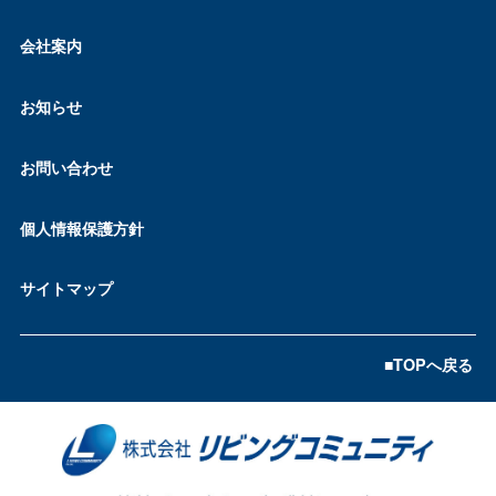
ただく場合があります。
会社案内
（共同利用する者の範囲）
株式会社リビングライフ
（共同利用する個人情報の項目）
お知らせ
お名前、ご住所、電話番号等、上記利用目的の達成に必要な範囲
の情報。
お問い合わせ
7.個人情報取扱の委託について
当社は、お客様の個人情報について、第三者に委託する場合があり
個人情報保護方針
ます。その場合適切な委託先を選定し、サービスの提供に必要な情
報のみを提供するとともに、個人情報管理の必要かつ適切な監督を
サイトマップ
行います。
8.個人情報に関するお問合せ窓口
■TOPへ戻る
個人情報取扱に関するご意見・ご質問、内容の開示・訂正・利用停
止等のご請求については下記までご連絡下さい。
（お問合せ窓口）
〒144-0051 東京都大田区西蒲田6-36−11 西蒲田NSビル2階
株式会社リビングコミュニティ 個人情報担当窓口
電話：
03-5706-0755
／Email：
privacy＠living-c.com